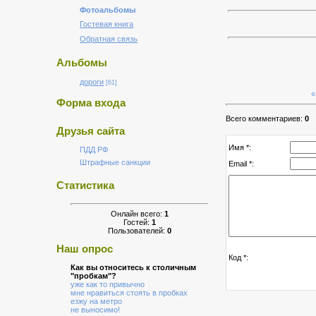
Фотоальбомы
Гостевая книга
Обратная связь
Альбомы
дороги
[61]
«
Форма входа
Всего комментариев:
0
Друзья сайта
Имя *:
ПДД РФ
Штрафные санкции
Email *:
Статистика
Онлайн всего:
1
Гостей:
1
Пользователей:
0
Наш опрос
Код *:
Как вы относитесь к столичным
"пробкам"?
уже как то привычно
мне нравиться стоять в пробках
езжу на метро
не выносимо!