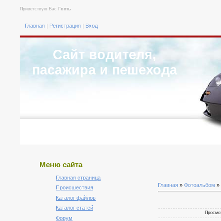
Приветствую Вас
Гость
Главная
|
Регистрация
|
Вход
Сайт водителя,
пасажира и пешехода
Меню сайта
Главная страница
Главная
»
Фотоальбом
»
Происшествия
Каталог файлов
Каталог статей
Просмот
Форум