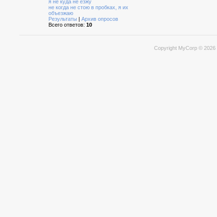
я не куда не езжу
не когда не стою в пробках, я их
объезжаю
Результаты
|
Архив опросов
Всего ответов:
10
Copyright MyCorp © 2026