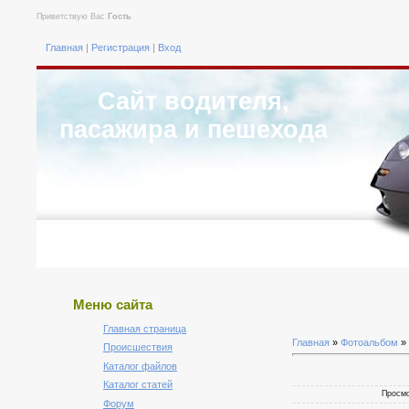
Приветствую Вас
Гость
Главная
|
Регистрация
|
Вход
Сайт водителя,
пасажира и пешехода
Меню сайта
Главная страница
Главная
»
Фотоальбом
»
Происшествия
Каталог файлов
Каталог статей
Просмо
Форум