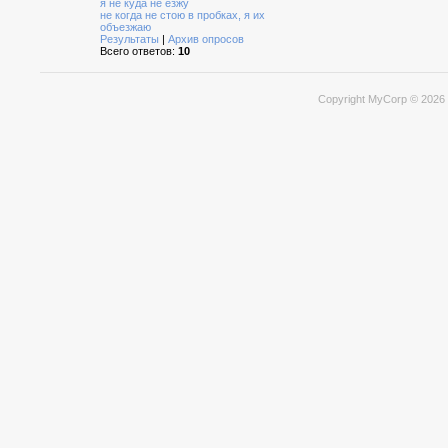
я не куда не езжу
не когда не стою в пробках, я их
объезжаю
Результаты
|
Архив опросов
Всего ответов:
10
Copyright MyCorp © 2026