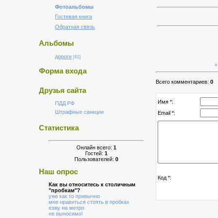
Фотоальбомы
Гостевая книга
Обратная связь
Альбомы
дороги
[61]
«
Форма входа
Всего комментариев:
0
Друзья сайта
Имя *:
ПДД РФ
Штрафные санкции
Email *:
Статистика
Онлайн всего:
1
Гостей:
1
Пользователей:
0
Наш опрос
Код *:
Как вы относитесь к столичным
"пробкам"?
уже как то привычно
мне нравиться стоять в пробках
езжу на метро
не выносимо!