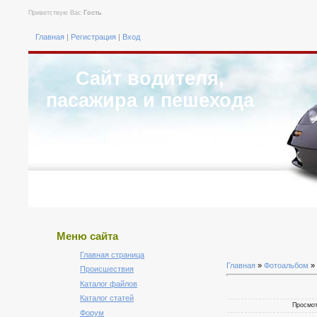
Приветствую Вас
Гость
Главная
|
Регистрация
|
Вход
Сайт водителя,
пасажира и пешехода
Меню сайта
Главная страница
Главная
»
Фотоальбом
»
Происшествия
Каталог файлов
Каталог статей
Просмотр
Форум