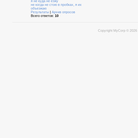
я не куда не езжу
не когда не стою в пробках, я их
объезжаю
Результаты
|
Архив опросов
Всего ответов:
10
Copyright MyCorp © 2026