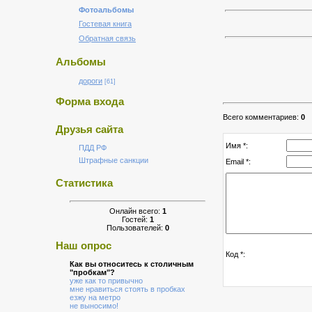
Фотоальбомы
Гостевая книга
Обратная связь
Альбомы
дороги
[61]
Форма входа
Всего комментариев:
0
Друзья сайта
Имя *:
ПДД РФ
Штрафные санкции
Email *:
Статистика
Онлайн всего:
1
Гостей:
1
Пользователей:
0
Наш опрос
Код *:
Как вы относитесь к столичным
"пробкам"?
уже как то привычно
мне нравиться стоять в пробках
езжу на метро
не выносимо!