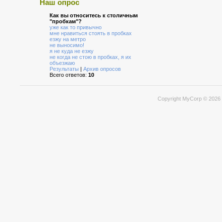
Наш опрос
Как вы относитесь к столичным
"пробкам"?
уже как то привычно
мне нравиться стоять в пробках
езжу на метро
не выносимо!
я не куда не езжу
не когда не стою в пробках, я их
объезжаю
Результаты
|
Архив опросов
Всего ответов:
10
Copyright MyCorp © 2026