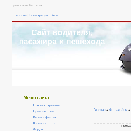
Приветствую Вас
Гость
Главная
|
Регистрация
|
Вход
Сайт водителя,
пасажира и пешехода
Меню сайта
Главная страница
Главная
»
Фотоальбом
»
Происшествия
Каталог файлов
Каталог статей
Просмот
Форум