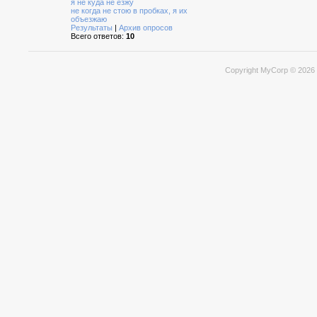
я не куда не езжу
не когда не стою в пробках, я их
объезжаю
Результаты
|
Архив опросов
Всего ответов:
10
Copyright MyCorp © 2026