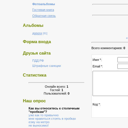
Фотоальбомы
Гостевая книга
Обратная связь
Альбомы
дороги
[61]
«
Форма входа
Всего комментариев:
0
Друзья сайта
Имя *:
ПДД РФ
Штрафные санкции
Email *:
Статистика
Онлайн всего:
1
Гостей:
1
Пользователей:
0
Наш опрос
Код *:
Как вы относитесь к столичным
"пробкам"?
уже как то привычно
мне нравиться стоять в пробках
езжу на метро
не выносимо!