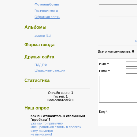
Фотоальбомы
Гостевая книга
Обратная связь
Альбомы
дороги
[61]
«
Форма входа
Всего комментариев:
0
Друзья сайта
Имя *:
ПДД РФ
Штрафные санкции
Email *:
Статистика
Онлайн всего:
1
Гостей:
1
Пользователей:
0
Наш опрос
Код *:
Как вы относитесь к столичным
"пробкам"?
уже как то привычно
мне нравиться стоять в пробках
езжу на метро
не выносимо!