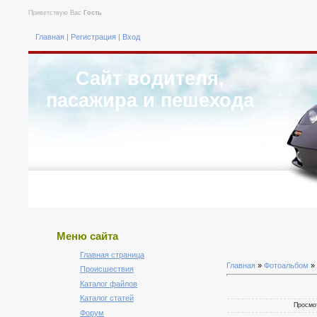
Приветствую Вас
Гость
Главная
|
Регистрация
|
Вход
Сайт водителя,
пасажира и пешехода
Меню сайта
Главная страница
Главная
»
Фотоальбом
»
Происшествия
Каталог файлов
Каталог статей
Просмот
Форум