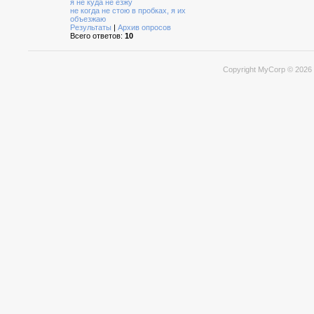
я не куда не езжу
не когда не стою в пробках, я их
объезжаю
Результаты
|
Архив опросов
Всего ответов:
10
Copyright MyCorp © 2026