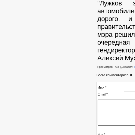
"Лужков 
автомобиле
дорого, 
правительс
мэра решили
очередная
гендирект
Алексей Му
Просмотров: 718 | Добавил:
Всего комментариев:
0
Имя *:
Email *:
Код *: