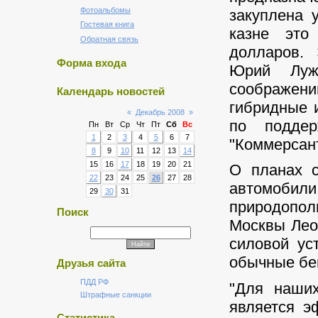
Фотоальбомы
закуплена 
Гостевая книга
казне это
Обратная связь
долларов.
Форма входа
Юрий Луж
соображен
Календарь новостей
гибридные и
«
Декабрь 2008
»
по поддер
Пн
Вт
Ср
Чт
Пт
Сб
Вс
1
2
3
4
5
6
7
"Коммерсан
8
9
10
11
12
13
14
15
16
17
18
19
20
21
О планах с
22
23
24
25
26
27
28
автомобил
29
30
31
природопо
Поиск
Москвы Лео
силовой ус
обычные бе
Друзья сайта
ПДД РФ
"Для наших
Штрафные санкции
является э