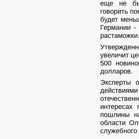
еще не бы
говорить по
будет мень
Германии -
растаможки
Утвержденн
увеличит це
500 новино
долларов.
Эксперты о
действиям
отечествен
интересах
пошлины на
области Ол
служебного 