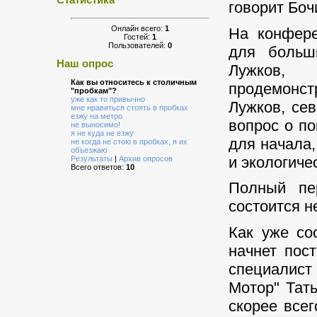
Статистика
говорит Боч
Онлайн всего:
1
На конфере
Гостей:
1
Пользователей:
0
для больши
Наш опрос
Лужков, 
Как вы относитесь к столичным
продемонст
"пробкам"?
уже как то привычно
Лужков, сев
мне нравиться стоять в пробках
езжу на метро
вопрос о по
не выносимо!
я не куда не езжу
для начала,
не когда не стою в пробках, я их
объезжаю
и экологиче
Результаты
|
Архив опросов
Всего ответов:
10
Полный пе
состоится н
Как уже со
начнет пос
специалист
Мотор" Тат
скорее все