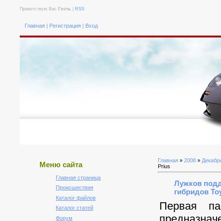
Приветствую Вас
Гость
|
RSS
Главная
|
Регистрация
|
Вход
Главная
»
2008
»
Декабр
Меню сайта
Prius
Главная страница
Лужков подд
Происшествия
гибридов Toy
Каталог файлов
Первая па
Каталог статей
предназнач
Форум