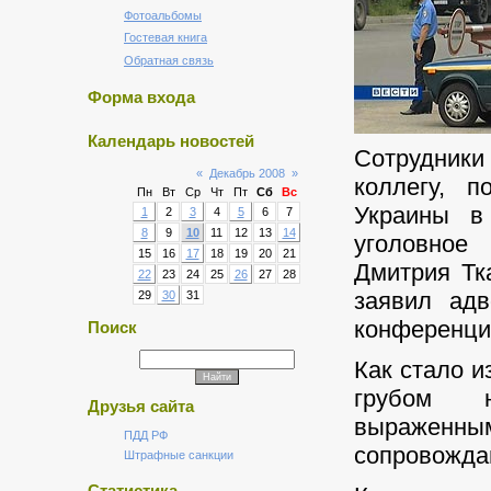
Фотоальбомы
Гостевая книга
Обратная связь
Форма входа
Календарь новостей
Сотрудники
«
Декабрь 2008
»
коллегу, п
Пн
Вт
Ср
Чт
Пт
Сб
Вс
Украины в
1
2
3
4
5
6
7
8
9
10
11
12
13
14
уголовное
15
16
17
18
19
20
21
Дмитрия Тк
22
23
24
25
26
27
28
заявил адв
29
30
31
конференци
Поиск
Как стало и
грубом н
Друзья сайта
выраженн
ПДД РФ
сопровожда
Штрафные санкции