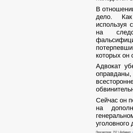
В отношени
дело. Как
используя 
на след
фальсифиц
потерпевш
которых он 
Адвокат уб
оправданы
всесторо
обвинитель
Сейчас он п
на дополн
генеральн
уголовного 
Просмотров: 757 | Добавил: