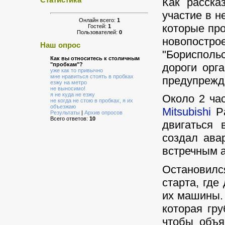
Как расска
Статистика
участие в н
Онлайн всего:
1
которые про
Гостей:
1
Пользователей:
0
новопостр
Наш опрос
"Борисполь
Как вы относитесь к столичным
дороги орг
"пробкам"?
уже как то привычно
мне нравиться стоять в пробках
предупрежд
езжу на метро
не выносимо!
я не куда не езжу
Около 2 ча
не когда не стою в пробках, я их
объезжаю
Mitsubishi
Pa
Результаты
|
Архив опросов
Всего ответов:
10
двигаться 
создал ава
встречным 
Остановилс
старта, где
их машины. 
которая гру
чтобы объя