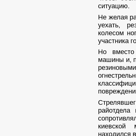
ситуацию.
Не желая ра
уехать, р
колесом ног
участника г
Но вместо
машины и, п
резиновы
огнестр
классифи
повреждени
Стрелявше
райотдела 
сопротивля
киевской 
находился в