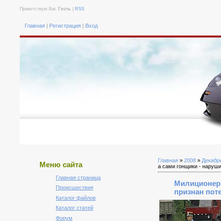
Приветствую Вас
Гость
|
RSS
Главная
|
Регистрация
|
Вход
Главная
»
2008
»
Декабр
Меню сайта
а сами гонщики - наруш
Главная страница
Милиционер,
Происшествия
признан пот
Каталог файлов
Каталог статей
Форум